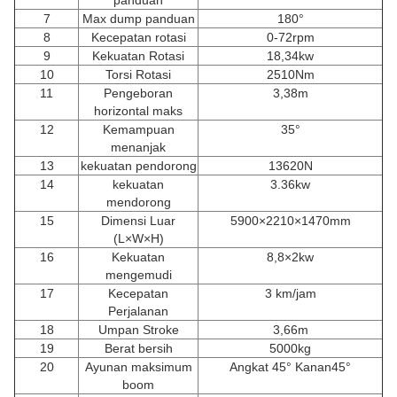
7
Max dump panduan
180°
8
Kecepatan rotasi
0-72rpm
9
Kekuatan Rotasi
18,34kw
10
Torsi Rotasi
2510Nm
11
Pengeboran
3,38m
horizontal maks
12
Kemampuan
35°
menanjak
13
kekuatan pendorong
13620N
14
kekuatan
3.36kw
mendorong
15
Dimensi Luar
5900×2210×1470mm
(L×W×H)
16
Kekuatan
8,8×2kw
mengemudi
17
Kecepatan
3 km/jam
Perjalanan
18
Umpan Stroke
3,66m
19
Berat bersih
5000kg
20
Ayunan maksimum
Angkat 45° Kanan45°
boom