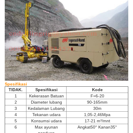
Spesifikasi
TIDAK.
Spesifikasi
Kode
1
Kekerasan Batuan
F=6-20
2
Diameter lubang
90-165mm
3
Kedalaman Lubang
30m
4
Tekanan udara
1,05-2,46Mpa
5
Konsumsi udara
17-21 m³/mnt
6
Max ayunan
Angkat50° Kanan35°
panduan