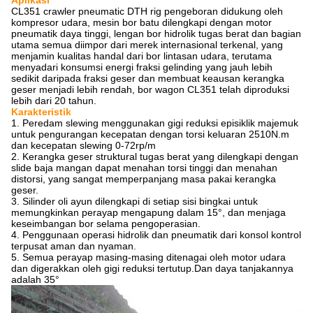
Aplikasi
CL351 crawler pneumatic DTH rig pengeboran didukung oleh
kompresor udara, mesin bor batu dilengkapi dengan motor
pneumatik daya tinggi, lengan bor hidrolik tugas berat dan bagian
utama semua diimpor dari merek internasional terkenal, yang
menjamin kualitas handal dari bor lintasan udara, terutama
menyadari konsumsi energi fraksi gelinding yang jauh lebih
sedikit daripada fraksi geser dan membuat keausan kerangka
geser menjadi lebih rendah, bor wagon CL351 telah diproduksi
lebih dari 20 tahun.
Karakteristik
1. Peredam slewing menggunakan gigi reduksi episiklik majemuk
untuk pengurangan kecepatan dengan torsi keluaran 2510N.m
dan kecepatan slewing 0-72rp/m
2. Kerangka geser struktural tugas berat yang dilengkapi dengan
slide baja mangan dapat menahan torsi tinggi dan menahan
distorsi, yang sangat memperpanjang masa pakai kerangka
geser.
3. Silinder oli ayun dilengkapi di setiap sisi bingkai untuk
memungkinkan perayap mengapung dalam 15°, dan menjaga
keseimbangan bor selama pengoperasian.
4. Penggunaan operasi hidrolik dan pneumatik dari konsol kontrol
terpusat aman dan nyaman.
5. Semua perayap masing-masing ditenagai oleh motor udara
dan digerakkan oleh gigi reduksi tertutup.Dan daya tanjakannya
adalah 35°