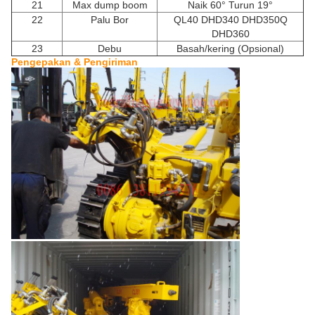
21
Max dump boom
Naik 60° Turun 19°
22
Palu Bor
QL40 DHD340 DHD350Q
DHD360
23
Debu
Basah/kering (Opsional)
Pengepakan & Pengiriman