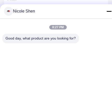
Nicole Shen
Hubungi Kami
8:27 PM
Good day, what product are you looking for?
Kebijakan Privasi
|
Sitemap
| Cina Baik Kualitas Rig Pengeboran
Batu Pemasok. Hak cipta © 2018-2026 Beijing Jincheng Mining
Technology Co., Ltd. Semua. Semua hak dilindungi.