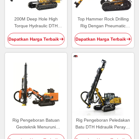
200M Deep Hole High
Top Hammer Rock Drilling
Torque Hydraulic DTH
Rig Dengan Pneumatic
Drilling Rig dengan Diesel
Motor Driven Yang Sangat
Dapatkan Harga Terbaik
Dapatkan Harga Terbaik
Cummins Engine
Efisien
Rig Pengeboran Batuan
Rig Pengeboran Peledakan
Geoteknik Menuruni
Batu DTH Hidraulik Perayap
Kekuatan Angkat 25 Kn
JC650