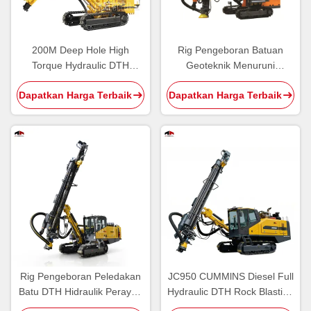
200M Deep Hole High
Rig Pengeboran Batuan
Torque Hydraulic DTH
Geoteknik Menuruni
Drilling Rig dengan Diesel
Kekuatan Angkat 25 Kn
Dapatkan Harga Terbaik
Dapatkan Harga Terbaik
Cummins Engine
Untuk Peledakan Batu
Rig Pengeboran Peledakan
JC950 CUMMlNS Diesel Full
Batu DTH Hidraulik Perayap
Hydraulic DTH Rock Blasting
JC650
Drilling Rig untuk eksplorasi