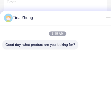
Tina Zheng
Hubungi Kami
3:45 AM
Good day, what product are you looking for?
Kebijakan Privasi
|
Sitemap
| Cina Baik Kualitas Rig Pengeboran
Batu Pemasok. Hak cipta © 2018-2026 Beijing Jincheng Mining
Technology Co., Ltd. Semua. Semua hak dilindungi.