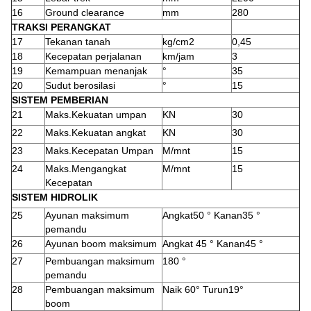
16
Ground clearance
mm
280
TRAKSI PERANGKAT
17
Tekanan tanah
kg/cm2
0,45
18
Kecepatan perjalanan
km/jam
3
19
Kemampuan menanjak
°
35
20
Sudut berosilasi
°
15
SISTEM PEMBERIAN
21
Maks.Kekuatan umpan
KN
30
22
Maks.Kekuatan angkat
KN
30
23
Maks.Kecepatan Umpan
M/mnt
15
24
Maks.Mengangkat
M/mnt
15
Kecepatan
SISTEM HIDROLIK
25
Ayunan maksimum
Angkat50 ° Kanan35 °
pemandu
26
Ayunan boom maksimum
Angkat 45 ° Kanan45 °
27
Pembuangan maksimum
180 °
pemandu
28
Pembuangan maksimum
Naik 60° Turun19°
boom