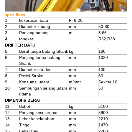
spesifikasi
1
kekerasan batu
F=6-20
2
Diameter lubang
mm
50-80
3
Panjang batang
m
3.66
4
tongkat
R32,R38
DRIFTER BATU
5
Berat tanpa batang Shank
kg
180
6
Panjang tanpa batang
mm
1020
Shank
7
Diameter silinder
mm
130
8
Posisi Stroke
mm
80
9
Konsumsi udara
m/mnt
Sekitar 16
10
Sambungan selang udara
mm
50
utama
DIMENSI & BERAT
11
Bobot
kg
5100
12
Panjang keseluruhan
mm
5900
13
Lebar keseluruhan
mm
2210
14
Tinggi
mm
1470
15
Lebar trek
mm
2200