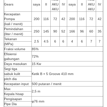
Gears
saya
II
AKU
IV
saya
II
AKU
IV
AKU
AKU
Kecepatan
Pompa
200
116
72
42
200
116
72
42
(kali / menit)
Pemindahan
250
145
90
52
166
96
60
35
(liter / menit)
Tekanan
2.5
4.5
6
6
4
6
7
7
(MPa)
Fraksi volume
85%
Efisiensi
72%
gabungan
Daya masukan
15 Kw
Segi tiga
sabuk kulit
Ketik B × 5 Groove 410 mm
pitch dia
Kecepatan input
500 putaran / menit
Max
2,5 m
Kepala hisap
Pengisapan
φ76 mm
Pipe Dia