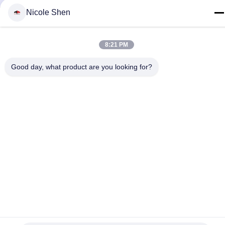
Nicole Shen
8:21 PM
Hubungi Kami
Good day, what product are you looking for?
Kebijakan Privasi
|
Sitemap
| Cina Baik Kualitas Rig Pengeboran
Batu Pemasok. Hak cipta © 2018-2026 Beijing Jincheng Mining
Technology Co., Ltd. Semua. Semua hak dilindungi.