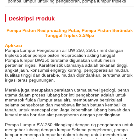
pompa lumpur untuk rig pengeboran
, 
pompa lumpur tripleks
Deskripsi Produk
Pompa Piston Reciprocating Putar, Pompa Piston Bertindak
Tunggal Triplex 2.5Mpa
Aplikasi
Pompa Lumpur Pengeboran air BW 250, 250L / mnt dengan
tripleks 25bar.pompa piston reciprocation akting tunggal
Pompa lumpur BW250 terutama digunakan untuk mesin
pertanian irigasi. Karakteristik utamanya adalah tekanan tinggi,
angkat jauh, konsumsi engergy kurang, pengoperasian mudah,
kualitas tinggi dan duarable, mudah dipindahkan, terutama untuk
irigasi teras pegunungan.
Mereka juga merupakan peralatan utama survei geologi, peran
utama dalam proses lubang bor inti pengeboran adalah untuk
memasok fluida (lumpur atau air), membuatnya bersirkulasi
selama pengeboran dan membawa limbah batuan kembali ke
tanah, untuk mencapai dan Jaga kebersihan lubang bawah dan
lumasi mata bor dan alat pengeboran dengan pendinginan.
Pompa Lumpur BW-250 dilengkapi dengan rig pengeboran untuk
mengebor lubang dengan lumpur.Selama pengeboran, pompa
lumpur memompa lumpur ke dalam lubang untuk memberikan