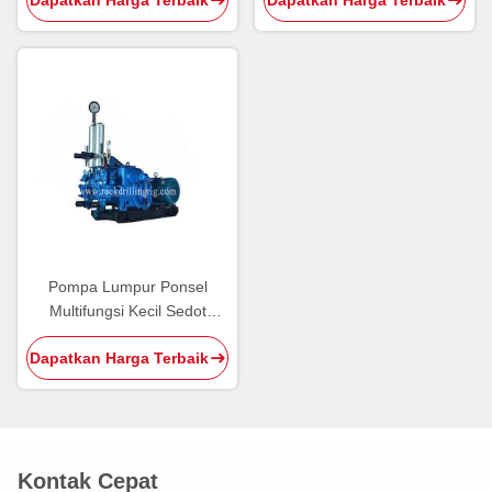
Dapatkan Harga Terbaik
Dapatkan Harga Terbaik
Air 480kg Berat
Pompa Lumpur Ponsel
Multifungsi Kecil Sedot
Lumpur Dengan Umur
Dapatkan Harga Terbaik
Panjang Layanan Warna
Biru
Kontak Cepat