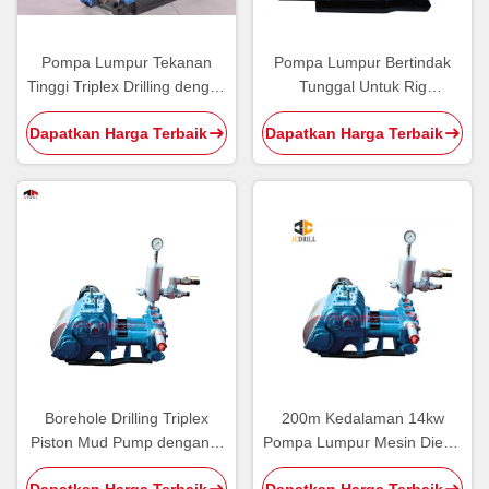
Pompa Lumpur Tekanan
Pompa Lumpur Bertindak
Tinggi Triplex Drilling dengan
Tunggal Untuk Rig
Diesel / Hidrolik / Electric
Pengeboran, Reciprocating
Dapatkan Harga Terbaik
Dapatkan Harga Terbaik
Powered
Triplex Piston Pump
Borehole Drilling Triplex
200m Kedalaman 14kw
Piston Mud Pump dengan 3
Pompa Lumpur Mesin Diesel
Bore dan 4 Gear Speed
Untuk Pengeboran Sumur