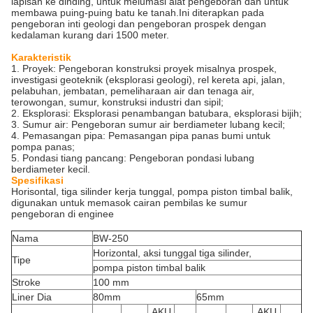
lapisan ke dinding, untuk melumasi alat pengeboran dan untuk
membawa puing-puing batu ke tanah.Ini diterapkan pada
pengeboran inti geologi dan pengeboran prospek dengan
kedalaman kurang dari 1500 meter.
Karakteristik
1. Proyek: Pengeboran konstruksi proyek misalnya prospek,
investigasi geoteknik (eksplorasi geologi), rel kereta api, jalan,
pelabuhan, jembatan, pemeliharaan air dan tenaga air,
terowongan, sumur, konstruksi industri dan sipil;
2. Eksplorasi: Eksplorasi penambangan batubara, eksplorasi bijih;
3. Sumur air: Pengeboran sumur air berdiameter lubang kecil;
4. Pemasangan pipa: Pemasangan pipa panas bumi untuk
pompa panas;
5. Pondasi tiang pancang: Pengeboran pondasi lubang
berdiameter kecil.
Spesifikasi
Horisontal, tiga silinder kerja tunggal, pompa piston timbal balik,
digunakan untuk memasok cairan pembilas ke sumur
pengeboran di enginee
Nama
BW-250
Horizontal, aksi tunggal tiga silinder,
Tipe
pompa piston timbal balik
Stroke
100 mm
Liner Dia
80mm
65mm
AKU
AKU