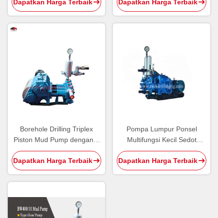
Dapatkan Harga Terbaik
Dapatkan Harga Terbaik
Powered
Triplex Piston Pump
Borehole Drilling Triplex
Pompa Lumpur Ponsel
Piston Mud Pump dengan 3
Multifungsi Kecil Sedot
Bore dan 4 Gear Speed
Lumpur Dengan Umur
Dapatkan Harga Terbaik
Dapatkan Harga Terbaik
Panjang Layanan Warna
Biru