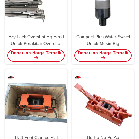
Ezy Lock Overshot Hq Head
Compact Plus Water Swivel
Untuk Perakitan Overshot
Untuk Mesin Rig
Wireline
Pengeboran Bawah Tanah
Dapatkan Harga Terbaik
Dapatkan Harga Terbaik
Tk-3 Foot Clamps Alat
Bq Hq Nq Pq Aq