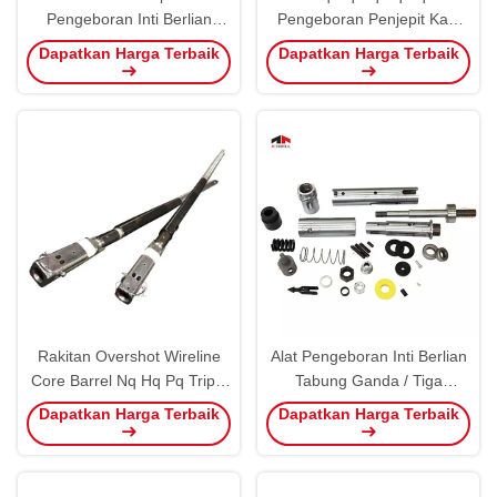
Pengeboran Inti Berlian
Pengeboran Penjepit Kaki
Untuk Pemegang Eksplorasi
Hidrolik Tugas Berat Dengan
Dapatkan Harga Terbaik
Dapatkan Harga Terbaik
Batang Bor
Rahang
Rakitan Overshot Wireline
Alat Pengeboran Inti Berlian
Core Barrel Nq Hq Pq Triple
Tabung Ganda / Tiga
Tube
Diameter Btw Ntw Htw Barrel
Dapatkan Harga Terbaik
Dapatkan Harga Terbaik
Overshot Assembly