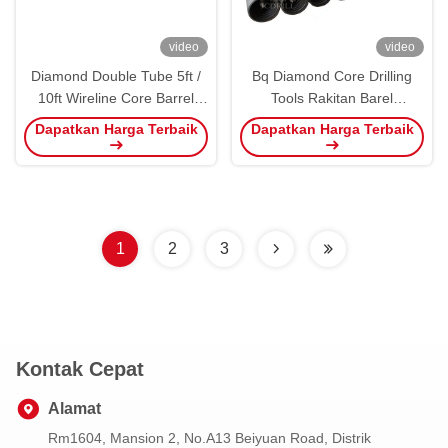
video
video
Diamond Double Tube 5ft /
Bq Diamond Core Drilling
10ft Wireline Core Barrel
Tools Rakitan Barel
System CE ISO 9001/2008
Overshoot Tabung Luar
Dapatkan Harga Terbaik
Dapatkan Harga Terbaik
Dalam Dalam Sistem
Wireline
1
2
3
Kontak Cepat
Alamat
Rm1604, Mansion 2, No.A13 Beiyuan Road, Distrik