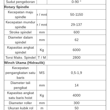
Sudut pengeboran
0-90 °
Rotary Spindle
Kecepatan maju
r / mnt
50-1150
spindle
Kecepatan mundur
r / mnt
29-137
spindle
Stroke spindel
mm
600
Diameter dalam
mm
62
spindel
Kapasitas angkat
Kg
6000
spindel
Torsi Maks. Spindel
T / M
2800
Winch Utama (Hidraulik)
Kecepatan
pengangkatan satu
MS
0,5-1,9
baris
Diameter tali
mm
14
pengikat
Kapasitas angkat
Kg
4000
satu baris hoist
Diameter roller
mm
300
Ukuran kubik rol
m
50