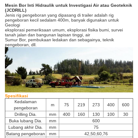
Mesin Bor Inti Hidraulik untuk Investigasi Air atau Geoteknik
(JCDRILL)
Jenis rig pengeboran yang dipasang di trailer adalah rig
pengeboran kecil sedalam 400m, banyak digunakan untuk
Geologi
eksplorasi pemeriksaan umum, eksplorasi fisika bumi, survei
tanah jalan dan bangunan lapisan tinggi, air
Sumur Bor, pembukaan ledakan dan sebagainya, teknik
pengeboran, dll.
Spesifikasi
Kedalaman
m
75
219
273
400
600
pengeboran
Drilling Dia.
mm
400
160
130
100
30
Buka lubang Dia.
mm
600
Lubang akhir Dia.
mm
75
Batang pengeboran
mm
42,50,60,76