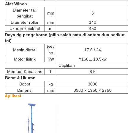
Alat Winch
Diameter tali
mm
6
pengikat
Diameter roller
mm
140
Ukuran kubik rol
m
450
Daya rig pengeboran (pilih salah satu di antara dua berikut
ini)
kw /
Mesin diesel
17.6 / 24
hp
Motor listrik
KW
Y160L, 18.5kw
Cuplikan
Memuat Kapasitas
T
8.5
Berat & Ukuran
Bobot
kg
3000
Dimensi
mm
3980 × 1950 × 2750
Aplikasi