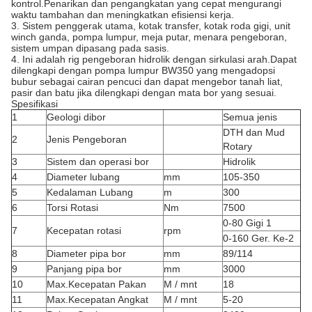
kontrol.Penarikan dan pengangkatan yang cepat mengurangi
waktu tambahan dan meningkatkan efisiensi kerja.
3. Sistem penggerak utama, kotak transfer, kotak roda gigi, unit
winch ganda, pompa lumpur, meja putar, menara pengeboran,
sistem umpan dipasang pada sasis.
4. Ini adalah rig pengeboran hidrolik dengan sirkulasi arah.Dapat
dilengkapi dengan pompa lumpur BW350 yang mengadopsi
bubur sebagai cairan pencuci dan dapat mengebor tanah liat,
pasir dan batu jika dilengkapi dengan mata bor yang sesuai.
Spesifikasi
1
Geologi dibor
Semua jenis
DTH dan Mud
2
Jenis Pengeboran
Rotary
3
Sistem dan operasi bor
Hidrolik
4
Diameter lubang
mm
105-350
5
Kedalaman Lubang
m
300
6
Torsi Rotasi
Nm
7500
0-80 Gigi 1
7
Kecepatan rotasi
rpm
0-160 Ger. Ke-2
8
Diameter pipa bor
mm
89/114
9
Panjang pipa bor
mm
3000
10
Max.Kecepatan Pakan
M / mnt
18
11
Max.Kecepatan Angkat
M / mnt
5-20