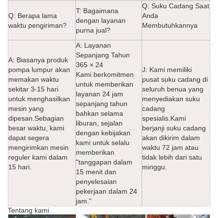
Q: Suku Cadang Saat
T: Bagaimana
Q: Berapa lama
Anda
dengan layanan
waktu pengiriman?
Membutuhkannya
purna jual?
A: Layanan
Sepanjang Tahun
A: Biasanya produk
365 × 24
pompa lumpur akan
J: Kami memiliki
Kami berkomitmen
memakan waktu
pusat suku cadang di
untuk memberikan
sekitar 3-15 hari
seluruh benua yang
layanan 24 jam
untuk menghasilkan
menyediakan suku
sepanjang tahun
mesin yang
cadang
bahkan selama
dipesan.Sebagian
spesialis.Kami
liburan, sejalan
besar waktu, kami
berjanji suku cadang
dengan kebijakan
dapat segera
akan dikirim dalam
kami untuk selalu
mengirimkan mesin
waktu 72 jam atau
memberikan
reguler kami dalam
tidak lebih dari satu
"tanggapan dalam
15 hari.
minggu.
15 menit dan
penyelesaian
pekerjaan dalam 24
jam."
Tentang kami