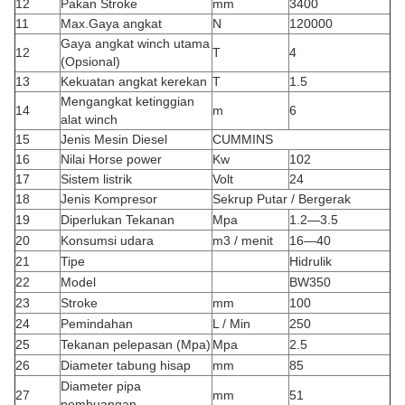
12
Pakan Stroke
mm
3400
11
Max.Gaya angkat
N
120000
Gaya angkat winch utama
12
T
4
(Opsional)
13
Kekuatan angkat kerekan
T
1.5
Mengangkat ketinggian
14
m
6
alat winch
15
Jenis Mesin Diesel
CUMMINS
16
Nilai Horse power
Kw
102
17
Sistem listrik
Volt
24
18
Jenis Kompresor
Sekrup Putar / Bergerak
19
Diperlukan Tekanan
Mpa
1.2—3.5
20
Konsumsi udara
m3 / menit
16—40
21
Tipe
Hidrulik
22
Model
BW350
23
Stroke
mm
100
24
Pemindahan
L / Min
250
25
Tekanan pelepasan (Mpa)
Mpa
2.5
26
Diameter tabung hisap
mm
85
Diameter pipa
27
mm
51
pembuangan