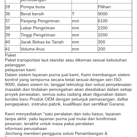
28
Pompa busa
Pilihan
36
Berat bersih
T
9000
37
Panjang Pengiriman
mm
6100
38
Lebar Pengiriman
mm
2200
39
Tinggi Pengiriman
mm
3200
40
Jarak Bebas ke Tanah
mm
300
41
Volume Arus
mm
200
Paket
Paket transportasi laut standar atau dikemas sesuai kebutuhan
pelanggan
pelayanan kami
Dalam sistem layanan purna jual kami, Kami membangun sistem
kontrol yang sempurna secara ketat sesuai dengan seri ISO-
9000, dalam sistem ini, tanggal teknologi dan solusi penyelesaian
masalah dan tindakan pencegahan akan disediakan dalam setiap
proyek perawatan, semua suku cadang akan digunakan dalam
kondisi baru Produk OEM dengan petunjuk pemasangan, daftar
pengepakan, instruksi pabrik, kualifikasi dan sertifikat Garansi.
Kami menyediakan "satu peralatan dan satu kasus, layanan
tanpa akhir, yaitu layanan purna jual mulai dari konfirmasi
pesanan, terakhir untuk masa pakai peralatan.
informasi perusahaan
Jincheng memberi pengguna solusi Penambangan &