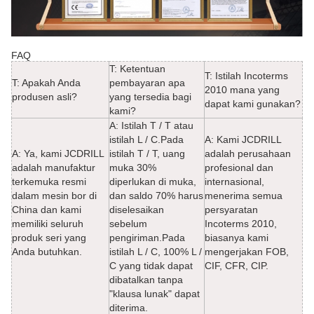
FAQ
T: Ketentuan
T: Istilah Incoterms
T: Apakah Anda
pembayaran apa
2010 mana yang
produsen asli?
yang tersedia bagi
dapat kami gunakan?
kami?
A: Istilah T / T atau
istilah L / C.Pada
A: Kami JCDRILL
A: Ya, kami JCDRILL
istilah T / T, uang
adalah perusahaan
adalah manufaktur
muka 30%
profesional dan
terkemuka resmi
diperlukan di muka,
internasional,
dalam mesin bor di
dan saldo 70% harus
menerima semua
China dan kami
diselesaikan
persyaratan
memiliki seluruh
sebelum
Incoterms 2010,
produk seri yang
pengiriman.Pada
biasanya kami
Anda butuhkan.
istilah L / C, 100% L /
mengerjakan FOB,
C yang tidak dapat
CIF, CFR, CIP.
dibatalkan tanpa
"klausa lunak" dapat
diterima.