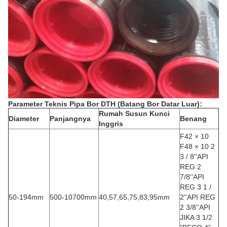
Parameter Teknis Pipa Bor DTH (Batang Bor Datar Luar):
Rumah Susun Kunci
Diameter
Panjangnya
Benang
Inggris
F42 × 10
F48 × 10 2
3 / 8''API
REG 2
7/8''API
REG 3 1 /
50-194mm
500-10700mm
40,57,65,75,83,95mm
2''API REG
2 3/8''API
JIKA 3 1/2