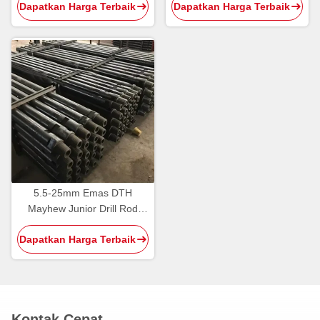
Dapatkan Harga Terbaik
Dapatkan Harga Terbaik
Pertambangan
Pengeboran
5.5-25mm Emas DTH
Mayhew Junior Drill Rod
Untuk Heavy Duty Forging
Dapatkan Harga Terbaik
dan Pengeboran Presisi
Kontak Cepat