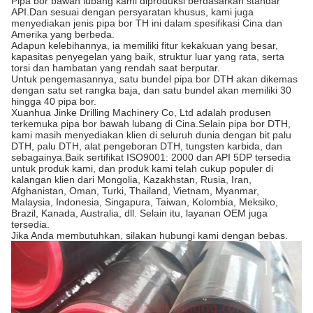
Pipa bor bawah lubang kami diproduksi berdasarkan standar
API.Dan sesuai dengan persyaratan khusus, kami juga
menyediakan jenis pipa bor TH ini dalam spesifikasi Cina dan
Amerika yang berbeda.
Adapun kelebihannya, ia memiliki fitur kekakuan yang besar,
kapasitas penyegelan yang baik, struktur luar yang rata, serta
torsi dan hambatan yang rendah saat berputar.
Untuk pengemasannya, satu bundel pipa bor DTH akan dikemas
dengan satu set rangka baja, dan satu bundel akan memiliki 30
hingga 40 pipa bor.
Xuanhua Jinke Drilling Machinery Co, Ltd adalah produsen
terkemuka pipa bor bawah lubang di Cina.Selain pipa bor DTH,
kami masih menyediakan klien di seluruh dunia dengan bit palu
DTH, palu DTH, alat pengeboran DTH, tungsten karbida, dan
sebagainya.Baik sertifikat ISO9001: 2000 dan API 5DP tersedia
untuk produk kami, dan produk kami telah cukup populer di
kalangan klien dari Mongolia, Kazakhstan, Rusia, Iran,
Afghanistan, Oman, Turki, Thailand, Vietnam, Myanmar,
Malaysia, Indonesia, Singapura, Taiwan, Kolombia, Meksiko,
Brazil, Kanada, Australia, dll. Selain itu, layanan OEM juga
tersedia.
Jika Anda membutuhkan, silakan hubungi kami dengan bebas.