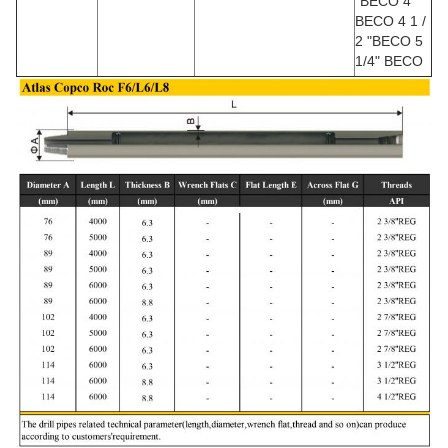
”BECO 4”
BECO 4 1 /
2 "BECO 5
1/4" BECO