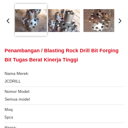
Penambangan / Blasting Rock Drill Bit Forging
Bit Tugas Berat Kinerja Tinggi
Nama Merek:
JCDRILL
Nomor Model:
Semua model
Moq:
5pcs
Harga: