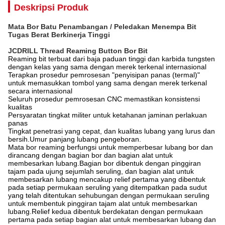
Deskripsi Produk
Mata Bor Batu Penambangan / Peledakan Menempa Bit
Tugas Berat Berkinerja Tinggi
JCDRILL Thread Reaming Button Bor Bit
Reaming bit
terbuat dari baja paduan tinggi dan karbida tungsten
dengan kelas yang sama dengan merek terkenal internasional
Terapkan prosedur pemrosesan "penyisipan panas (termal)"
untuk memasukkan tombol yang sama dengan merek terkenal
secara internasional
Seluruh prosedur pemrosesan CNC memastikan konsistensi
kualitas
Persyaratan tingkat militer untuk ketahanan jaminan perlakuan
panas
Tingkat penetrasi yang cepat, dan kualitas lubang yang lurus dan
bersih.Umur panjang lubang pengeboran.
Mata bor reaming berfungsi untuk memperbesar lubang bor dan
dirancang dengan bagian bor dan bagian alat untuk
membesarkan lubang.Bagian bor dibentuk dengan pinggiran
tajam pada ujung sejumlah seruling, dan bagian alat untuk
membesarkan lubang mencakup relief pertama yang dibentuk
pada setiap permukaan seruling yang ditempatkan pada sudut
yang telah ditentukan sehubungan dengan permukaan seruling
untuk membentuk pinggiran tajam alat untuk membesarkan
lubang.Relief kedua dibentuk berdekatan dengan permukaan
pertama pada setiap bagian alat untuk membesarkan lubang dan