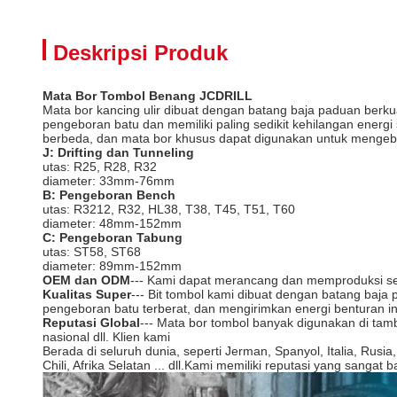
Deskripsi Produk
Mata Bor Tombol Benang JCDRILL
Mata bor kancing ulir dibuat dengan batang baja paduan berku
pengeboran batu dan memiliki paling sedikit kehilangan energ
berbeda, dan mata bor khusus dapat digunakan untuk mengebo
J: Drifting dan Tunneling
utas: R25, R28, R32
diameter: 33mm-76mm
B: Pengeboran Bench
utas: R3212, R32, HL38, T38, T45, T51, T60
diameter: 48mm-152mm
C: Pengeboran Tabung
utas: ST58, ST68
diameter: 89mm-152mm
OEM dan ODM
--- Kami dapat merancang dan memproduksi ses
Kualitas Super
--- Bit tombol kami dibuat dengan batang baja 
pengeboran batu terberat, dan mengirimkan energi benturan in
Reputasi Global
--- Mata bor tombol banyak digunakan di tamba
nasional dll. Klien kami
Berada di seluruh dunia, seperti Jerman, Spanyol, Italia, Rusia,
Chili, Afrika Selatan ... dll.Kami memiliki reputasi yang sangat b