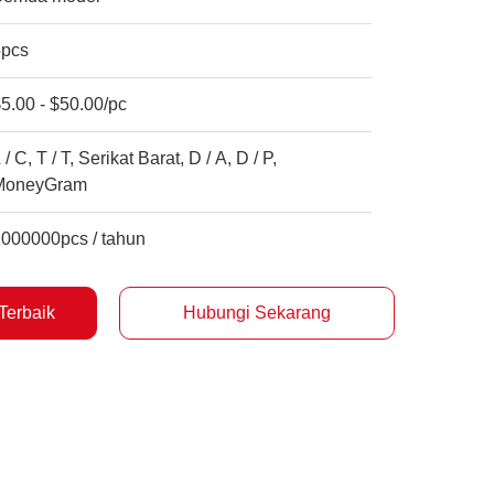
5pcs
5.00 - $50.00/pc
 / C, T / T, Serikat Barat, D / A, D / P,
MoneyGram
1000000pcs / tahun
Terbaik
Hubungi Sekarang