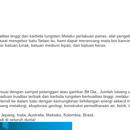
alitas tinggi dan karbida tungsten.Melalui perlakuan panas, alat pe
i saat mengebor batu.Selain itu, kami dapat merancang mata bor kanci
r batuan lunak, batuan medium lepas, dan batuan keras.
uai dengan sampel pelanggan atau gambar Bit Dia., Jumlah lubang uda
paduan kualitas terbaik dan karbida tungsten berkualitas tinggi, mela
tensif ke dalam batu dengan kemungkinan kehilangan energi sekecil m
ng metalurgi, eksplorasi geologi, konstruksi pemeliharaan air, listrik,
 Jepang, India, Australia, Meksiko, Kolombia, Brasil,
aik di seluruh dunia!