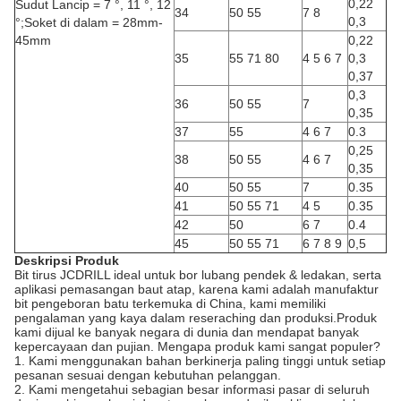
0,22
Sudut Lancip = 7 °, 11 °, 12
34
50 55
7 8
0,3
°;Soket di dalam = 28mm-
45mm
0,22
35
55 71 80
4 5 6 7
0,3
0,37
0,3
36
50 55
7
0,35
37
55
4 6 7
0.3
0,25
38
50 55
4 6 7
0,35
40
50 55
7
0.35
41
50 55 71
4 5
0.35
42
50
6 7
0.4
45
50 55 71
6 7 8 9
0,5
Deskripsi Produk
Bit tirus JCDRILL ideal untuk bor lubang pendek & ledakan, serta
aplikasi pemasangan baut atap, karena kami adalah manufaktur
bit pengeboran batu terkemuka di China, kami memiliki
pengalaman yang kaya dalam reseraching dan produksi.Produk
kami dijual ke banyak negara di dunia dan mendapat banyak
kepercayaan dan pujian. Mengapa produk kami sangat populer?
1. Kami menggunakan bahan berkinerja paling tinggi untuk setiap
pesanan sesuai dengan kebutuhan pelanggan.
2. Kami mengetahui sebagian besar informasi pasar di seluruh