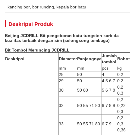
kancing bor
, 
bor runcing
, 
kepala bor batu
Deskripsi Produk
Beijing JCDRILL Bit pengeboran batu tungsten karbida
kualitas terbaik dengan sim (selongsong tembaga)
Bit Tombol Meruncing JCDRILL
Jumlah
Deskripsi
Diameter
Panjangnya
Bobot
tombol
mm
mm
pcs
kg
28
50
4
0.2
29
50
4 5 6 7
0.2
0,2
30
50 80
5 6 7 8
0,3
0,2
32
50 55 71 80
6 7 8 9
0,22
0,3
0,2
33
50 55 71 80
6 7 9
0,3
0,36