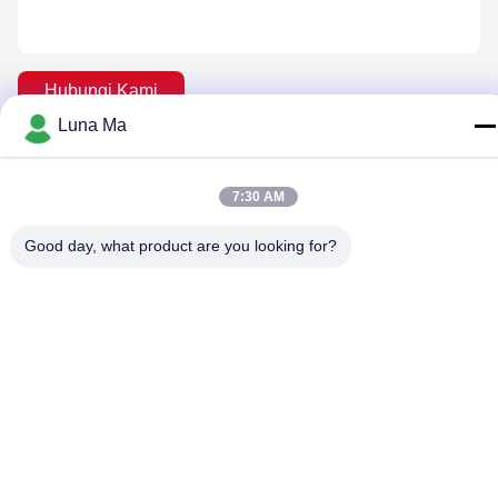
Hubungi Kami
Luna Ma
Kebijakan Privasi
|
Sitemap
| Cina Baik Kualitas Rig Pengeboran
7:30 AM
Batu Pemasok. Hak cipta © 2018-2026 Beijing Jincheng Mining
Technology Co., Ltd. Semua. Semua hak dilindungi.
Good day, what product are you looking for?