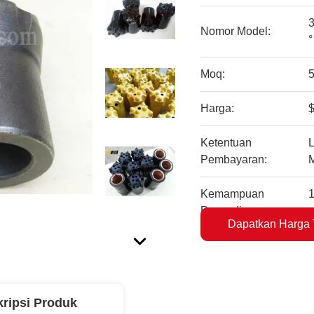
3
Nomor Model:
°
Moq:
Harga:
$
Ketentuan
L
Pembayaran:
Kemampuan
Penyediaan:
Dapatkan Harga 
ripsi Produk