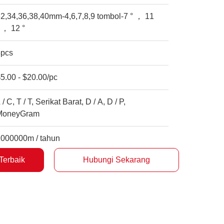
2,34,36,38,40mm-4,6,7,8,9 tombol-7 ° ， 11
 ， 12 °
5pcs
5.00 - $20.00/pc
 / C, T / T, Serikat Barat, D / A, D / P,
MoneyGram
1000000m / tahun
Terbaik
Hubungi Sekarang