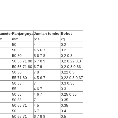
ameter
Panjangnya
Jumlah tombol
Bobot
m
mm
pcs
kg
8
50
4
0.2
9
50
4 5 6 7
0.2
0
50 80
5 6 7 8
0,2 0,3
2
50 55 71 80
6 7 8 9
0,2 0,22 0,3
3
50 55 71 80
6 7 9
0,2 0,3 0,36
4
50 55
7 8
0,22 0,3
5
55 71 80
4 5 6 7
0,22 0,3 0,37
6
50 55
7
0,3 0,35
7
55
4 6 7
0.3
8
50 55
4 6 7
0,25 0,35
0
50 55
7
0.35
1
50 55 71
4 5
0.35
2
50
6 7
0.4
5
50 55 71
6 7 8 9
0,5