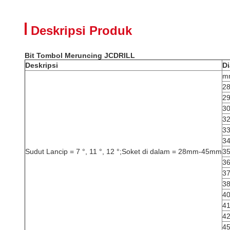
Deskripsi Produk
Bit Tombol Meruncing JCDRILL
Deskripsi
Di
m
2
2
3
3
3
3
Sudut Lancip = 7 °, 11 °, 12 °;Soket di dalam = 28mm-45mm
3
3
3
3
4
4
4
4