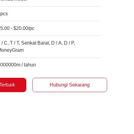
5pcs
5.00 - $20.00/pc
 / C, T / T, Serikat Barat, D / A, D / P,
MoneyGram
1000000m / tahun
Terbaik
Hubungi Sekarang