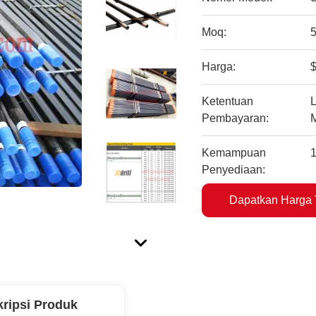
Moq:
Harga:
$
Ketentuan
L
Pembayaran:
Kemampuan
Penyediaan:
Dapatkan Harga 
ripsi Produk