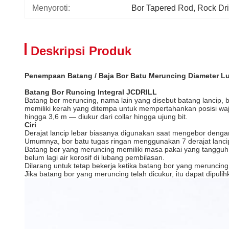
Menyoroti:
Bor Tapered Rod
, 
Rock Dri
Deskripsi Produk
Penempaan Batang / Baja Bor Batu Meruncing Diameter 
Batang Bor Runcing Integral JCDRILL
Batang bor meruncing, nama lain yang disebut batang lancip,
memiliki kerah yang ditempa untuk mempertahankan posisi waj
hingga 3,6 m — diukur dari collar hingga ujung bit.
Ciri
Derajat lancip lebar biasanya digunakan saat mengebor dengan
Umumnya, bor batu tugas ringan menggunakan 7 derajat lancip 
Batang bor yang meruncing memiliki masa pakai yang tangguh,
belum lagi air korosif di lubang pembilasan.
Dilarang untuk tetap bekerja ketika batang bor yang meruncin
Jika batang bor yang meruncing telah dicukur, itu dapat dipul