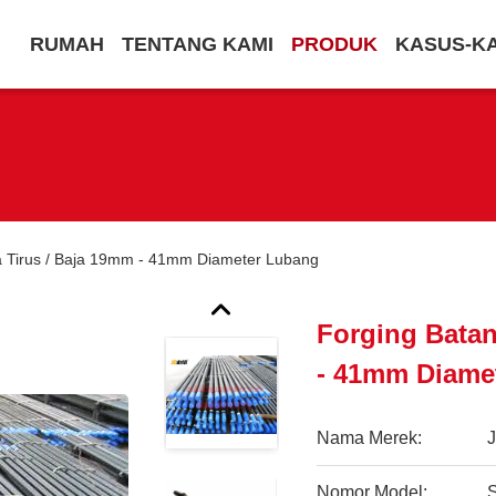
RUMAH
TENTANG KAMI
PRODUK
KASUS-K
a Tirus / Baja 19mm - 41mm Diameter Lubang
Forging Batan
- 41mm Diame
Nama Merek:
Nomor Model: