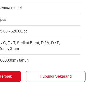
Semua model
5pcs
5.00 - $20.00/pc
 / C, T / T, Serikat Barat, D / A, D / P,
MoneyGram
1000000m / tahun
Terbaik
Hubungi Sekarang