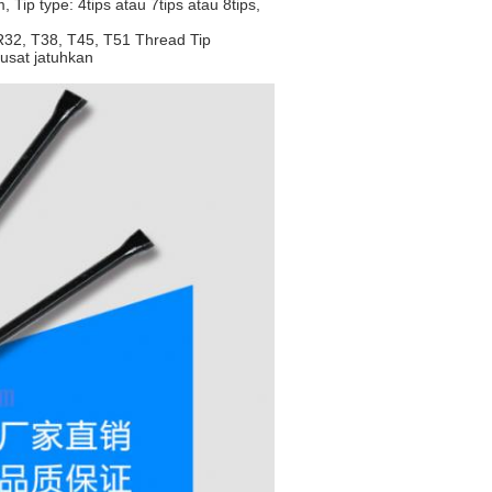
ip type: 4tips atau 7tips atau 8tips,
R32, T38, T45, T51 Thread Tip
pusat jatuhkan