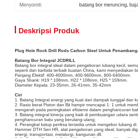
Menyoroti:
batang bor meruncing
, 
baj
Deskripsi Produk
Plug Hole Rock Drill Rods Carbon Steel Untuk Penambanga
Batang Bor Integral JCDRILL
Batang bor integral ideal dalam pengeboran lubang kecil, semu
seperti dan karbida terbaik buatan China, kami menyediakan b
Panjang Efektif: 400-4000mm, 400-9600mm, 800-6400mm.
Gaya Shank: H19 * 108mm, H22 * 108mm, H25 * 159mm.
Diameter Kepala: 23-35mm, 26-41mm, 35-42mm
Ciri
1. Batang Integral energi yang kuat dari dampak tunggal dan
2. Rasio berat Piston dan Bit hampir mencapai 1: 1 untuk memb
mengarah pada peningkatan efisiensi dalam penghancuran bat
3. Batang integral kinerja yang baik di pembuangan udara se
penghancuran batu yang berulang-ulang;
4. Perangkat katup periksa tersedia untuk mengebor lubang di 
Hammer DTH Seri HR, alat pengeboran yang ideal, banyak dig
energi, transportasi, metalurgi, bangunan dll.