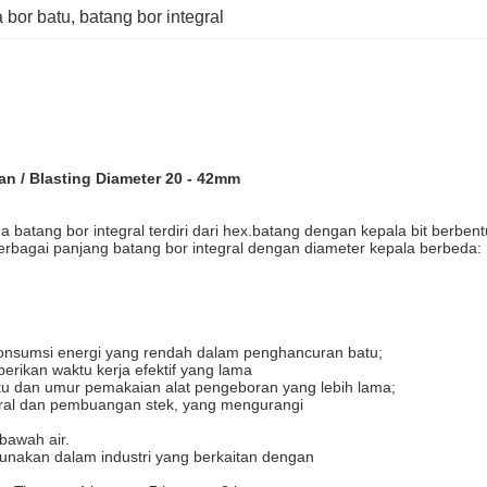
a bor batu
, 
batang bor integral
n / Blasting Diameter 20 - 42mm
a batang bor integral terdiri dari hex.batang dengan kepala bit berbe
erbagai panjang batang bor integral dengan diameter kepala berbeda:
 konsumsi energi yang rendah dalam penghancuran batu;
erikan waktu kerja efektif yang lama
u dan umur pemakaian alat pengeboran yang lebih lama;
ntral dan pembuangan stek, yang mengurangi
bawah air.
unakan dalam industri yang berkaitan dengan