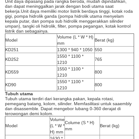
Unit daya dipasang pada rangka beroda, mudah dipindahkan,
dan dapat meninggalkan jarak dengan bodi utama saat
bekerja.Unit daya memiliki motor listrik berdaya tinggi, kotak roda
gigi, pompa hidrolik ganda (pompa hidrolik utama menyelam
kepala putar, dan pompa sub hidrolik menggerakkan silinder
umpan), tangki oli hidrolik, filter, pompa pegangan, kotak kontrol
listrik dan sebagainya.
Volume (L * W * H)
Model
Berat (kg)
mm
KD251
1300 * 940 * 1050
550
1550 * 1100 *
KD252
765
1210
1550 * 1100 *
KD559
800
1210
1550 * 1100 *
KD90
800
1210
Tubuh utama
Tubuh utama terdiri dari kerangka pakan, kepala rotasi,
pemegang batang, kolom, silinder. Memfasilitasi untuk saaembly
dan disassemble. Dapat mengebor lubang 0-360 derajat di
terowongan demi kolom.
Volume
Colume (S * H)
Model
(L * W *
Berat (kg)
mm
H) mm
1630 *