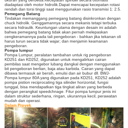
ukuran yang berbeda.Kecepatan spindel secara otomatis
diadaptasi oleh motor hidrolik.Dapat mencapai kecepatan rotasi
rendah dan torsi tinggi saat menggunakan rasio transmisi 1: 2.5.
Pemegang Batang
Tindakan memanggang pemegang batang disinkronkan dengan
chuck hidrolik. Genggamannya secara mekanis tetapi terbuka
secara hidraulik. Keuntungan utama dengan desain ini adalah
bahwa pemegang batang tidak akan pernah melepaskan
cengkeramannya pada tali pengeboran - bahkan jika tekanan oli
harus turun secara tidak wajar; dan menjamin keamanan
pengeboran.
Pompa lumpur
Pompa Lumpur, peralatan tambahan untuk rig pengeboran
KD251 dan KD252, digunakan untuk mengalirkan cairan
pembilas saat mengebor lubang dangkal dengan menggunakan
bit pengeboran berlian, baja atau karbida. Cairan yang dapat
dibawa termasuk air bersih, emulsi dan air bubur dll. BWJ-
Pompa lumpur 80A yang digunakan pada KD251, KD252 adalah
pompa pistion reciprocating tiga silinder horizontal, fungsi
tunggal, bisa mendapatkan tiga tingkat aliran yang berbeda
dengan perangkat speedchnage. Fitur pompa lumpur jenis ini
dalam struktur sederhana, ringan, ukurannya kecil, perawatan
mudah dan operasi.
Dalam Proyek