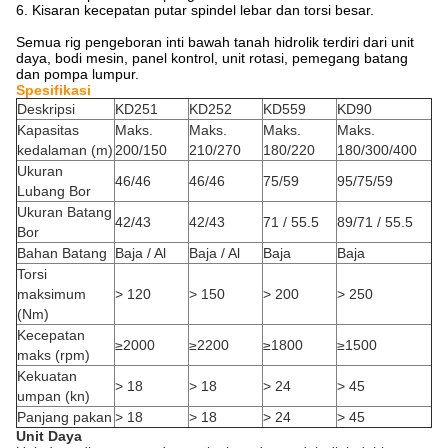
6. Kisaran kecepatan putar spindel lebar dan torsi besar.
Semua rig pengeboran inti bawah tanah hidrolik terdiri dari unit
daya, bodi mesin, panel kontrol, unit rotasi, pemegang batang
dan pompa lumpur.
Spesifikasi
Deskripsi
KD251
KD252
KD559
KD90
Kapasitas
Maks.
Maks.
Maks.
Maks.
kedalaman (m)
200/150
210/270
180/220
180/300/400
Ukuran
46/46
46/46
75/59
95/75/59
Lubang Bor
Ukuran Batang
42/43
42/43
71 / 55.5
89/71 / 55.5
Bor
Bahan Batang
Baja / Al
Baja / Al
Baja
Baja
Torsi
maksimum
> 120
> 150
> 200
> 250
(Nm)
Kecepatan
≥2000
≥2200
≥1800
≥1500
maks (rpm)
Kekuatan
> 18
> 18
> 24
> 45
umpan (kn)
Panjang pakan
> 18
> 18
> 24
> 45
Unit Daya