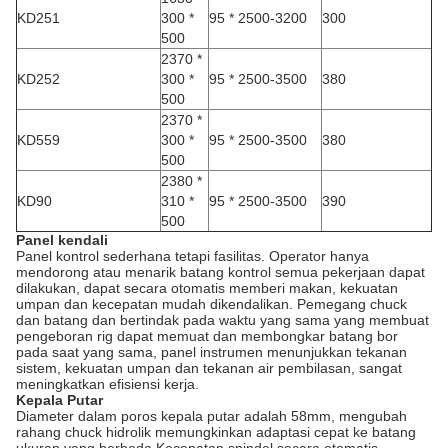
KD251
300 *
95 * 2500-3200
300
500
2370 *
KD252
300 *
95 * 2500-3500
380
500
2370 *
KD559
300 *
95 * 2500-3500
380
500
2380 *
KD90
310 *
95 * 2500-3500
390
500
Panel kendali
Panel kontrol sederhana tetapi fasilitas. Operator hanya
mendorong atau menarik batang kontrol semua pekerjaan dapat
dilakukan, dapat secara otomatis memberi makan, kekuatan
umpan dan kecepatan mudah dikendalikan. Pemegang chuck
dan batang dan bertindak pada waktu yang sama yang membuat
pengeboran rig dapat memuat dan membongkar batang bor
pada saat yang sama, panel instrumen menunjukkan tekanan
sistem, kekuatan umpan dan tekanan air pembilasan, sangat
meningkatkan efisiensi kerja.
Kepala Putar
Diameter dalam poros kepala putar adalah 58mm, mengubah
rahang chuck hidrolik memungkinkan adaptasi cepat ke batang