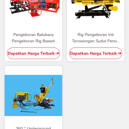
Pengeboran Batubara
Rig Pengeboran Inti
Pengeboran Rig Bawah
Terowongan Sudut Penuh
Tanah, Peralatan
Hidraulik Cerdas Seri JKD
Dapatkan Harga Terbaik
Dapatkan Harga Terbaik
Pengeboran Bawah Tanah
360 ° Underground