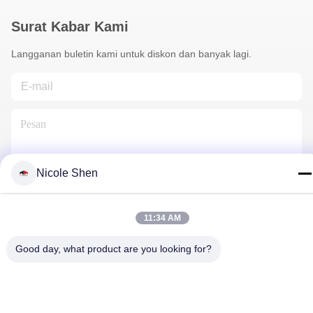
Surat Kabar Kami
Langganan buletin kami untuk diskon dan banyak lagi.
Nicole Shen
Hubungi Kami
11:34 AM
Good day, what product are you looking for?
Kebijakan Privasi
|
Sitemap
| Cina Baik Kualitas Rig Pengeboran
Batu Pemasok. Hak cipta © 2018-2026 Beijing Jincheng Mining
Technology Co., Ltd. Semua. Semua hak dilindungi.