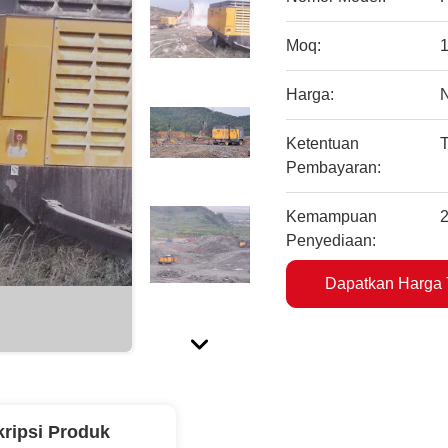
Moq:
1
Harga:
Ketentuan
T
Pembayaran:
Kemampuan
2
Penyediaan:
Dapatkan Harga 
ripsi Produk