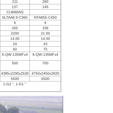
211
260
137
145
CUMMINS
6LTAA8.9-C360
NTA855-C450
6
6
265
336
2200
21.00
14.00
14.00
24
43
60
75
6-QW-135MFx4
6-QW-135MFx4
550
700
4385x2290x2530
4750x2450x3020
5500
6500
1-G2 '', 1-G1 ''