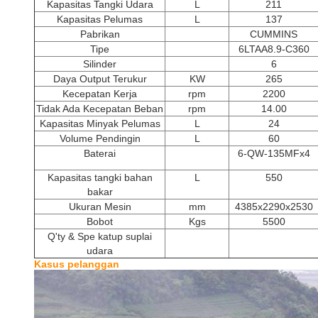
Kapasitas Tangki Udara
L
211
Kapasitas Pelumas
L
137
Pabrikan
CUMMINS
Tipe
6LTAA8.9-C360
Silinder
6
Daya Output Terukur
KW
265
Kecepatan Kerja
rpm
2200
Tidak Ada Kecepatan Beban
rpm
14.00
Kapasitas Minyak Pelumas
L
24
Volume Pendingin
L
60
Baterai
6-QW-135MFx4
Kapasitas tangki bahan
L
550
bakar
Ukuran Mesin
mm
4385x2290x2530
Bobot
Kgs
5500
Q'ty & Spe katup suplai
udara
Kasus pelanggan