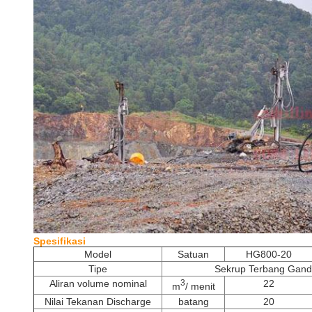
Spesifikasi
Model
Satuan
HG800-20
Tipe
Sekrup Terbang Ganda 
Aliran volume nominal
22
3
m
/ menit
Nilai Tekanan Discharge
batang
20