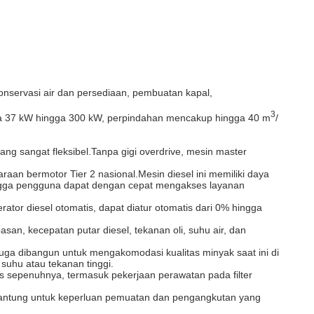
konservasi air dan persediaan, pembuatan kapal,
3
tara 37 kW hingga 300 kW, perpindahan mencakup hingga 40 m
/
ng sangat fleksibel.Tanpa gigi overdrive, mesin master
aan bermotor Tier 2 nasional.Mesin diesel ini memiliki daya
hingga pengguna dapat dengan cepat mengakses layanan
ator diesel otomatis, dapat diatur otomatis dari 0% hingga
san, kecepatan putar diesel, tekanan oli, suhu air, dan
 juga dibangun untuk mengakomodasi kualitas minyak saat ini di
suhu atau tekanan tinggi.
sepenuhnya, termasuk pekerjaan perawatan pada filter
n gantung untuk keperluan pemuatan dan pengangkutan yang