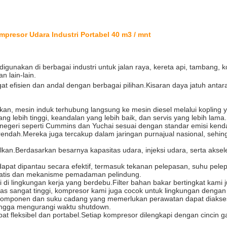
resor Udara Industri Portabel 40 m3 / mnt
igunakan di berbagai industri untuk jalan raya, kereta api, tambang, 
 lain-lain.
gat efisien dan andal dengan berbagai pilihan.Kisaran daya jatuh an
n, mesin induk terhubung langsung ke mesin diesel melalui kopling ya
ng lebih tinggi, keandalan yang lebih baik, dan servis yang lebih lama.
negeri seperti Cummins dan Yuchai sesuai dengan standar emisi kendar
rendah.Mereka juga tercakup dalam jaringan purnajual nasional, se
kan.Berdasarkan besarnya kapasitas udara, injeksi udara, serta akseler
dapat dipantau secara efektif, termasuk tekanan pelepasan, suhu pelepa
tomatis dan mekanisme pemadaman pelindung.
si di lingkungan kerja yang berdebu.Filter bahan bakar bertingkat kami
tas sangat tinggi, kompresor kami juga cocok untuk lingkungan dengan 
komponen dan suku cadang yang memerlukan perawatan dapat diakses 
 sehingga mengurangi waktu shutdown.
apat fleksibel dan portabel.Setiap kompresor dilengkapi dengan cinci