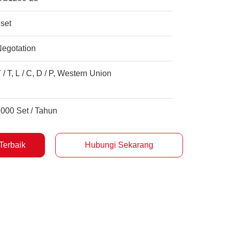
set
Negotation
 / T, L / C, D / P, Western Union
000 Set / Tahun
Terbaik
Hubungi Sekarang