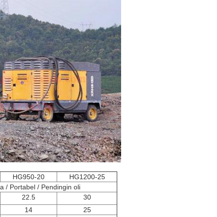
HG950-20
HG1200-25
/ Portabel / Pendingin oli
22.5
30
14
25