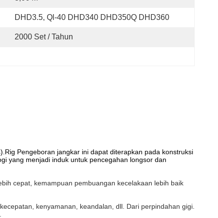
DHD3.5, Ql-40 DHD340 DHD350Q DHD360
2000 Set / Tahun
s).Rig Pengeboran jangkar ini dapat diterapkan pada konstruksi
ologi yang menjadi induk untuk pencegahan longsor dan
 lebih cepat, kemampuan pembuangan kecelakaan lebih baik
ecepatan, kenyamanan, keandalan, dll. Dari perpindahan gigi.
.