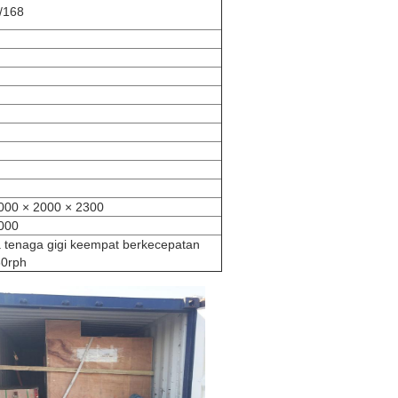
/168
5000 × 2000 × 2300
4000
a tenaga gigi keempat berkecepatan
80rph