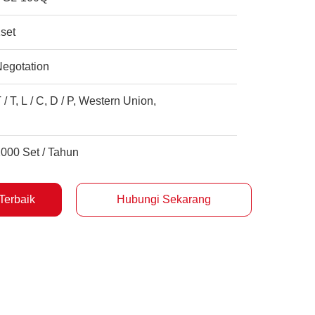
set
Negotation
 / T, L / C, D / P, Western Union,
000 Set / Tahun
Terbaik
Hubungi Sekarang