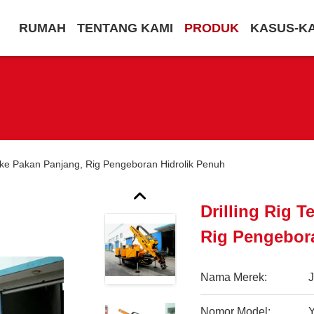
RUMAH
TENTANG KAMI
PRODUK
KASUS-K
troke Pakan Panjang, Rig Pengeboran Hidrolik Penuh
Drilling Rig 
Rig Pengebor
Nama Merek:
Nomor Model: