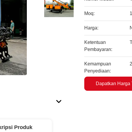
Moq:
1
Harga:
Ketentuan
T
Pembayaran:
Kemampuan
2
Penyediaan:
Dapatkan Harga 
ripsi Produk