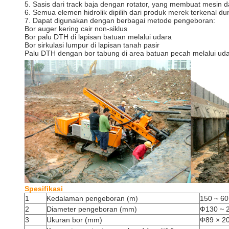
5. Sasis dari track baja dengan rotator, yang membuat mesin
6. Semua elemen hidrolik dipilih dari produk merek terkenal dun
7. Dapat digunakan dengan berbagai metode pengeboran:
Bor auger kering cair non-siklus
Bor palu DTH di lapisan batuan melalui udara
Bor sirkulasi lumpur di lapisan tanah pasir
Palu DTH dengan bor tabung di area batuan pecah melalui ud
Spesifikasi
1
Kedalaman pengeboran (m)
150 ~ 60
2
Diameter pengeboran (mm)
Ф130 ~ 
3
Ukuran bor (mm)
Ф89 × 2