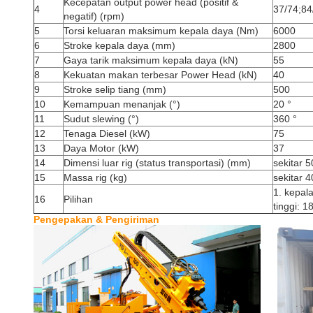
Kecepatan output power head (positif &
4
37/74;84
negatif) (rpm)
5
Torsi keluaran maksimum kepala daya (Nm)
6000
6
Stroke kepala daya (mm)
2800
7
Gaya tarik maksimum kepala daya (kN)
55
8
Kekuatan makan terbesar Power Head (kN)
40
9
Stroke selip tiang (mm)
500
10
Kemampuan menanjak (°)
20 °
11
Sudut slewing (°)
360 °
12
Tenaga Diesel (kW)
75
13
Daya Motor (kW)
37
14
Dimensi luar rig (status transportasi) (mm)
sekitar 
15
Massa rig (kg)
sekitar 
1. kepal
16
Pilihan
tinggi: 1
Pengepakan & Pengiriman