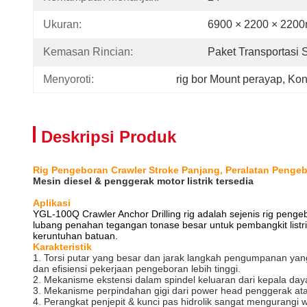
Ukuran:
6900 × 2200 × 220
Kemasan Rincian:
Paket Transportasi 
Menyoroti:
rig bor Mount perayap
, 
Kon
Deskripsi Produk
Rig Pengeboran Crawler Stroke Panjang, Peralatan Penge
Mesin diesel & penggerak motor listrik tersedia
Aplikasi
YGL-100Q Crawler Anchor Drilling rig adalah sejenis rig penge
lubang penahan tegangan tonase besar untuk pembangkit listri
keruntuhan batuan.
Karakteristik
1. Torsi putar yang besar dan jarak langkah pengumpanan ya
dan efisiensi pekerjaan pengeboran lebih tinggi.
2. Mekanisme ekstensi dalam spindel keluaran dari kepala day
3. Mekanisme perpindahan gigi dari power head penggerak ata
4. Perangkat penjepit & kunci pas hidrolik sangat mengurangi 