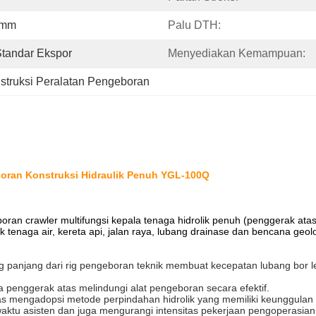
0mm
Palu DTH:
Standar Ekspor
Menyediakan Kemampuan:
struksi Peralatan Pengeboran
boran Konstruksi Hidraulik Penuh YGL-100Q
boran crawler multifungsi kepala tenaga hidrolik penuh (penggerak ata
k tenaga air, kereta api, jalan raya, lubang drainase dan bencana ge
ng panjang dari rig pengeboran teknik membuat kecepatan lubang bor
a penggerak atas melindungi alat pengeboran secara efektif.
s mengadopsi metode perpindahan hidrolik yang memiliki keunggulan k
waktu asisten dan juga mengurangi intensitas pekerjaan pengoperasian