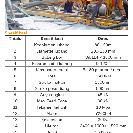
Spesifikasi
Tidak.
Spesifikasi
Data.
1
Kedalaman lubang
80-100m
2
Diameter lubang
200-130 mm
3
Batang bor
89/114 × 1500 mm
4
Kisaran sudut lubang
0-120 °
5
Kecepatan rotasi
5-180 putaran / menit
6
Torsi
3500NM
7
Stroke makan
1800mm
8
Stroke geser tiang
500mm
9
Gaya angkat
45 kN
10
Max.Feed Foce
30 kN
11
Tekanan hidrolik
18 Mpa
12
Motor
Y200L-4
13
Kekuasaan
30Kw
14
Ukuran
3400 × 1000 × 1500 mm
15
Bobot
1.700 kg