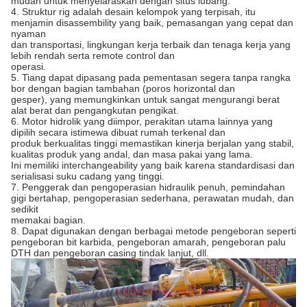
mudah untuk menyelaraskan dengan situs lubang.
4. Struktur rig adalah desain kelompok yang terpisah, itu
menjamin disassembility yang baik, pemasangan yang cepat dan
nyaman
dan transportasi, lingkungan kerja terbaik dan tenaga kerja yang
lebih rendah serta remote control dan
operasi.
5. Tiang dapat dipasang pada pementasan segera tanpa rangka
bor dengan bagian tambahan (poros horizontal dan
gesper), yang memungkinkan untuk sangat mengurangi berat
alat berat dan pengangkutan pengikat.
6. Motor hidrolik yang diimpor, perakitan utama lainnya yang
dipilih secara istimewa dibuat rumah terkenal dan
produk berkualitas tinggi memastikan kinerja berjalan yang stabil,
kualitas produk yang andal, dan masa pakai yang lama.
Ini memiliki interchangeability yang baik karena standardisasi dan
serialisasi suku cadang yang tinggi.
7. Penggerak dan pengoperasian hidraulik penuh, pemindahan
gigi bertahap, pengoperasian sederhana, perawatan mudah, dan
sedikit
memakai bagian.
8. Dapat digunakan dengan berbagai metode pengeboran seperti
pengeboran bit karbida, pengeboran amarah, pengeboran palu
DTH dan pengeboran casing tindak lanjut, dll.