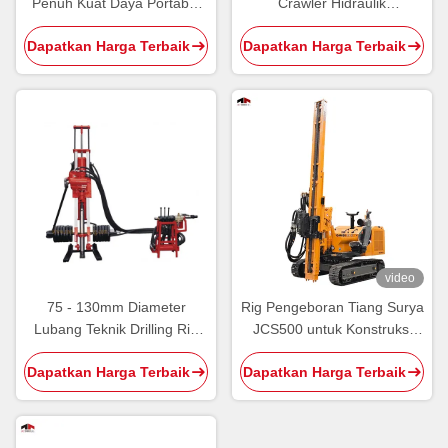
Penuh Kuat Daya Portabel
Crawler Hidraulik
Dth Drilling Rig
Pemasangan Depan untuk
Dapatkan Harga Terbaik
Dapatkan Harga Terbaik
Proyek Konservasi Air
video
75 - 130mm Diameter
Rig Pengeboran Tiang Surya
Lubang Teknik Drilling Rig
JCS500 untuk Konstruksi
Konstruksi Drilling
Fondasi Fotovoltaik
Dapatkan Harga Terbaik
Dapatkan Harga Terbaik
Equipment