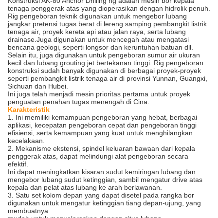
Konstruksi AK-80 Anchor Drilling rig adalah mesin bor kepala
tenaga penggerak atas yang dioperasikan dengan hidrolik penuh.
Rig pengeboran teknik digunakan untuk mengebor lubang
jangkar pretensi tugas berat di lereng samping pembangkit listrik
tenaga air, proyek kereta api atau jalan raya, serta lubang
drainase.Juga digunakan untuk mencegah atau mengatasi
bencana geologi, seperti longsor dan keruntuhan batuan dll.
Selain itu, juga digunakan untuk pengeboran sumur air ukuran
kecil dan lubang grouting jet bertekanan tinggi. Rig pengeboran
konstruksi sudah banyak digunakan di berbagai proyek-proyek
seperti pembangkit listrik tenaga air di provinsi Yunnan, Guangxi,
Sichuan dan Hubei.
Ini juga telah menjadi mesin prioritas pertama untuk proyek
penguatan penahan tugas menengah di Cina.
Karakteristik
1. Ini memiliki kemampuan pengeboran yang hebat, berbagai
aplikasi, kecepatan pengeboran cepat dan pengeboran tinggi
efisiensi, serta kemampuan yang kuat untuk menghilangkan
kecelakaan.
2. Mekanisme ekstensi, spindel keluaran bawaan dari kepala
penggerak atas, dapat melindungi alat pengeboran secara
efektif.
Ini dapat meningkatkan kisaran sudut kemiringan lubang dan
mengebor lubang sudut ketinggian, sambil mengatur drive atas
kepala dan pelat atas lubang ke arah berlawanan.
3. Satu set kolom depan yang dapat disetel pada rangka bor
digunakan untuk mengatur ketinggian tiang depan-ujung, yang
membuatnya