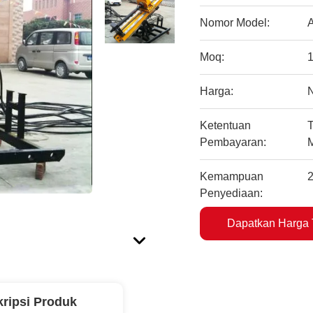
Nomor Model:
Moq:
1
Harga:
Ketentuan
T
Pembayaran:
Kemampuan
2
Penyediaan:
Dapatkan Harga 
ripsi Produk