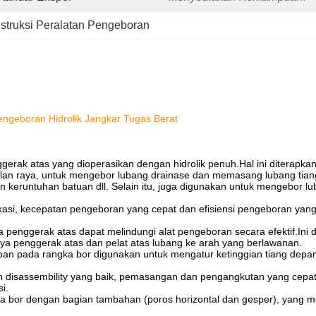
struksi Peralatan Pengeboran
Pengeboran Hidrolik Jangkar Tugas Berat
erak atas yang dioperasikan dengan hidrolik penuh.Hal ini diterapkan
 jalan raya, untuk mengebor lubang drainase dan memasang lubang tiang
keruntuhan batuan dll. Selain itu, juga digunakan untuk mengebor luba
kasi, kecepatan pengeboran yang cepat dan efisiensi pengeboran yan
a penggerak atas dapat melindungi alat pengeboran secara efektif.Ini
ya penggerak atas dan pelat atas lubang ke arah yang berlawanan.
depan pada rangka bor digunakan untuk mengatur ketinggian tiang de
an disassembility yang baik, pemasangan dan pengangkutan yang cepat
i.
a bor dengan bagian tambahan (poros horizontal dan gesper), yang m