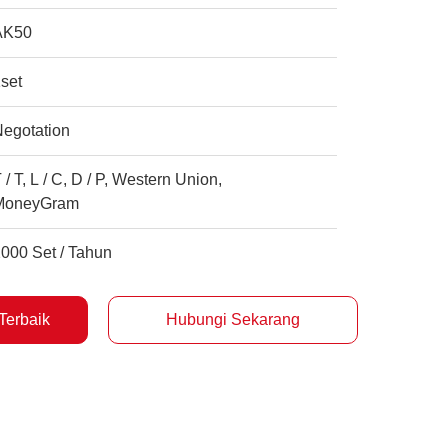
AK50
set
Negotation
 / T, L / C, D / P, Western Union,
MoneyGram
000 Set / Tahun
Terbaik
Hubungi Sekarang