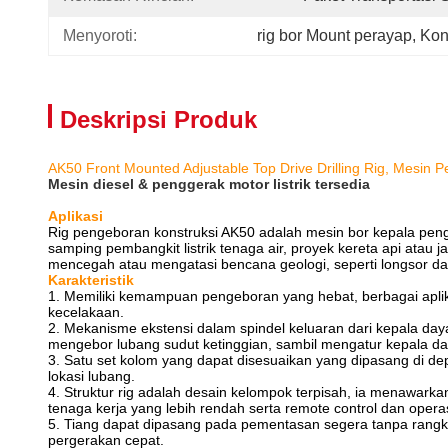
Menyoroti:
rig bor Mount perayap
, 
Kon
Deskripsi Produk
AK50 Front Mounted Adjustable Top Drive Drilling Rig, Mesin 
Mesin diesel & penggerak motor listrik tersedia
Aplikasi
Rig pengeboran konstruksi AK50 adalah mesin bor kepala pengg
samping pembangkit listrik tenaga air, proyek kereta api atau
mencegah atau mengatasi bencana geologi, seperti longsor dan 
Karakteristik
1. Memiliki kemampuan pengeboran yang hebat, berbagai apli
kecelakaan.
2. Mekanisme ekstensi dalam spindel keluaran dari kepala day
mengebor lubang sudut ketinggian, sambil mengatur kepala da
3. Satu set kolom yang dapat disesuaikan yang dipasang di 
lokasi lubang.
4. Struktur rig adalah desain kelompok terpisah, ia menawark
tenaga kerja yang lebih rendah serta remote control dan operas
5. Tiang dapat dipasang pada pementasan segera tanpa rangk
pergerakan cepat.