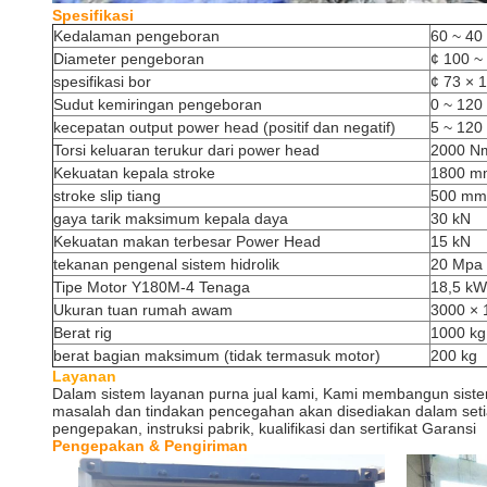
Spesifikasi
Kedalaman pengeboran
60 ~ 40
Diameter pengeboran
¢ 100 ~
spesifikasi bor
¢ 73 × 
Sudut kemiringan pengeboran
0 ~ 120 
kecepatan output power head (positif dan negatif)
5 ~ 120
Torsi keluaran terukur dari power head
2000 N
Kekuatan kepala stroke
1800 m
stroke slip tiang
500 mm
gaya tarik maksimum kepala daya
30 kN
Kekuatan makan terbesar Power Head
15 kN
tekanan pengenal sistem hidrolik
20 Mpa
Tipe Motor Y180M-4 Tenaga
18,5 kW
Ukuran tuan rumah awam
3000 × 
Berat rig
1000 kg
berat bagian maksimum (tidak termasuk motor)
200 kg
Layanan
Dalam sistem layanan purna jual kami, Kami membangun sistem 
masalah dan tindakan pencegahan akan disediakan dalam seti
pengepakan, instruksi pabrik, kualifikasi dan sertifikat Garansi
Pengepakan & Pengiriman