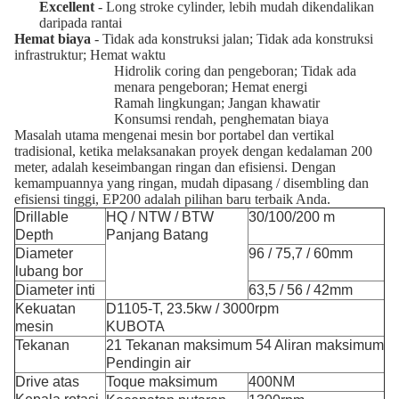
Excellent
- Long stroke cylinder, lebih mudah dikendalikan
daripada rantai
Hemat biaya
- Tidak ada konstruksi jalan;
Tidak ada konstruksi
infrastruktur;
Hemat waktu
Hidrolik coring dan pengeboran;
Tidak ada
menara pengeboran;
Hemat energi
Ramah lingkungan;
Jangan khawatir
Konsumsi rendah, penghematan biaya
Masalah utama mengenai mesin bor portabel dan vertikal
tradisional, ketika melaksanakan proyek dengan kedalaman 200
meter, adalah keseimbangan ringan dan efisiensi.
Dengan
kemampuannya yang ringan, mudah dipasang / disembling dan
efisiensi tinggi, EP200 adalah pilihan baru terbaik Anda.
Drillable
HQ / NTW / BTW
30/100/200 m
Depth
Panjang Batang
Diameter
96 / 75,7 / 60mm
lubang bor
Diameter inti
63,5 / 56 / 42mm
Kekuatan
D1105-T, 23.5kw / 3000rpm
mesin
KUBOTA
Tekanan
21 Tekanan maksimum 54 Aliran maksimum
Pendingin air
Drive atas
Toque maksimum
400NM