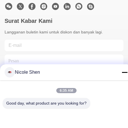
Surat Kabar Kami
Langganan buletin kami untuk diskon dan banyak lagi.
Nicole Shen
6:35 AM
Hubungi Kami
Good day, what product are you looking for?
Kebijakan Privasi
|
Sitemap
| Cina Baik Kualitas Rig Pengeboran
Batu Pemasok. Hak cipta © 2018-2026 Beijing Jincheng Mining