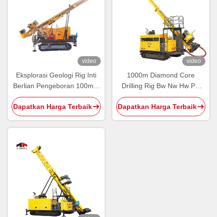
video
video
Eksplorasi Geologi Rig Inti
1000m Diamond Core
Berlian Pengeboran 100mm
Drilling Rig Bw Nw Hw Pw
Dan Rig Pertambangan
Wireline Equipment Untuk
Dapatkan Harga Terbaik
Dapatkan Harga Terbaik
Cold Mining