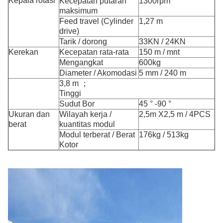
Kepala rotasi
Kecepatan putaran
1300rpm
maksimum
Feed travel (Cylinder
1,27 m
drive)
Tarik / dorong
33KN / 24KN
Kerekan
Kecepatan rata-rata
150 m / mnt
Mengangkat
600kg
Diameter / Akomodasi
5 mm / 240 m
3,8 m ；
Tinggi
Sudut Bor
45 ° -90 °
Ukuran dan
Wilayah kerja /
2,5m X2,5 m / 4PCS
berat
kuantitas modul
Modul terberat / Berat
176kg / 513kg
Kotor
200M Kedalaman Portable Core Drill Rig Desain ringan
dengan Kubota Engine