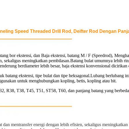
nneling Speed ​​Threaded Drill Rod, Deifter Rod Dengan Pa
 Batang bor ekstensi, dan Baja ekstensi, batang M / F (Speedrod), Men
sien, sekaligus meningkatkan pembilasan.Batang bulat umumnya lebih r
nderung berdiameter lebih besar, baja ekstensi konvensional dicirikan 
k batang ekstensi, tipe bulat dan tipe heksagonal.Lubang berlubang i
igunakan untuk menghubungkan kopling, betis, kopling atau bit.
R32, R38, T38, T45, T51, ST58, T60, dan panjang batang yang berbed
 dan mentransfer energi dengan lebih efisien, sekaligus meningkatkan