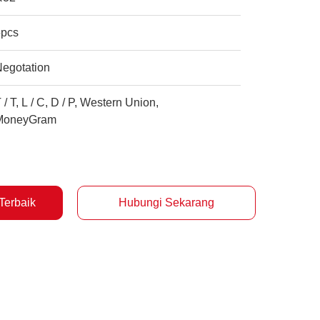
5pcs
Negotation
 / T, L / C, D / P, Western Union,
MoneyGram
Terbaik
Hubungi Sekarang