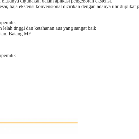
 biasanya digunakan dalam aplikasi pengeboran ekstensi.
ar, baja ekstensi konvensional dicirikan dengan adanya ulir duplikat p
rpemilik
lelah tinggi dan ketahanan aus yang sangat baik
atan, Batang MF
rpemilik