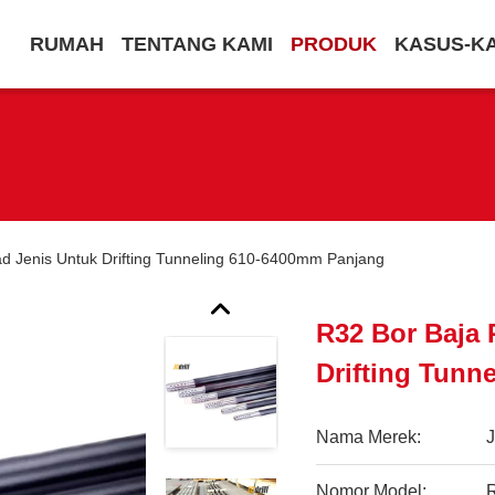
RUMAH
TENTANG KAMI
PRODUK
KASUS-K
d Jenis Untuk Drifting Tunneling 610-6400mm Panjang
R32 Bor Baja 
Drifting Tunn
Nama Merek:
Nomor Model: