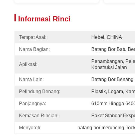
Informasi Rinci
Tempat Asal:
Hebei, CHINA
Nama Bagian:
Batang Bor Batu Be
Penambangan, Pele
Aplikasi:
Konstruksi Jalan
Nama Lain:
Batang Bor Benang
Pelindung Benang:
Plastik, Logam, Kare
Panjangnya:
610mm Hingga 64
Kemasan Rincian:
Paket Standar Eksp
Menyoroti:
batang bor meruncing
, 
rock