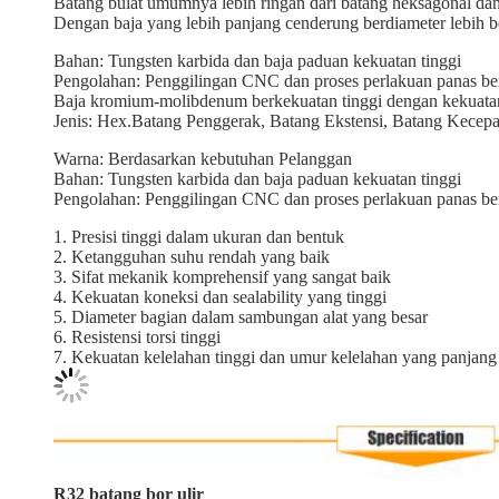
Batang bulat umumnya lebih ringan dari batang heksagonal dan
Dengan baja yang lebih panjang cenderung berdiameter lebih bes
Bahan: Tungsten karbida dan baja paduan kekuatan tinggi
Pengolahan: Penggilingan CNC dan proses perlakuan panas be
Baja kromium-molibdenum berkekuatan tinggi dengan kekuatan 
Jenis: Hex.Batang Penggerak, Batang Ekstensi, Batang Kecep
Warna: Berdasarkan kebutuhan Pelanggan
Bahan: Tungsten karbida dan baja paduan kekuatan tinggi
Pengolahan: Penggilingan CNC dan proses perlakuan panas be
1. Presisi tinggi dalam ukuran dan bentuk
2. Ketangguhan suhu rendah yang baik
3. Sifat mekanik komprehensif yang sangat baik
4. Kekuatan koneksi dan sealability yang tinggi
5. Diameter bagian dalam sambungan alat yang besar
6. Resistensi torsi tinggi
7. Kekuatan kelelahan tinggi dan umur kelelahan yang panjang
R32 batang bor ulir