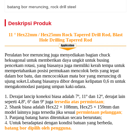
batang bor meruncing
, 
rock drill steel
Deskripsi Produk
11 ° Hex22mm / Hex25mm Rock Tapered Drill Rod, Blast
Hole Drilling Tapered Rod
Peralatan bor meruncing juga menyediakan bagian chuck
heksagonal untuk memberikan daya ungkit untuk busing
pencekam rotasi, yang biasanya juga memiliki kerah tempa untuk
mempertahankan posisi permukaan mencolok betis yang tepat
dalam bor batu, dan mencocokkan mata bor yang meruncing di
ujung soket.Lubang biasanya dibor dengan kelipatan 0,6 m untuk
mengakomodasi panjang umpan kaki-udara.
1. Derajat lancip koneksi biasa adalah 7º, 11º dan 12º, derajat lain
seperti 4,8º, 6º dan 9º juga
tersedia atas permintaan
;
2. Shank biasa adalah Hex22 × 108mm, Hex25 × 159mm dan
model lainnya juga tersedia jika sesuai
permintaan pelanggan
;
3. Panjang batang harus ditentukan secara berurutan;
4.
Untuk beradaptasi dengan kondisi batuan yang berbeda
,
batang bor dipilih oleh pengguna.