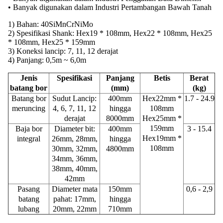
• Banyak digunakan dalam Industri Pertambangan Bawah Tanah
1) Bahan: 40SiMnCrNiMo
2) Spesifikasi Shank: Hex19 * 108mm, Hex22 * 108mm, Hex25
* 108mm, Hex25 * 159mm
3) Koneksi lancip: 7, 11, 12 derajat
4) Panjang: 0,5m ~ 6,0m
Jenis
Spesifikasi
Panjang
Betis
Berat
batang bor
(mm)
(kg)
Batang bor
Sudut Lancip:
400mm
Hex22mm *
1.7 - 24.9
meruncing
4, 6, 7, 11, 12
hingga
108mm
derajat
8000mm
Hex25mm *
159mm
Baja bor
Diameter bit:
400mm
3 - 15.4
Hex19mm *
integral
26mm, 28mm,
hingga
108mm
30mm, 32mm,
4800mm
34mm, 36mm,
38mm, 40mm,
42mm
Pasang
Diameter mata
150mm
0,6 - 2,9
batang
pahat: 17mm,
hingga
lubang
20mm, 22mm
710mm