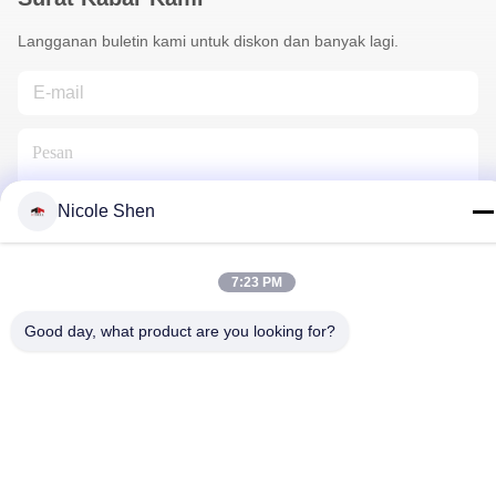
Langganan buletin kami untuk diskon dan banyak lagi.
Nicole Shen
Hubungi Kami
7:23 PM
Good day, what product are you looking for?
Kebijakan Privasi
|
Sitemap
| Cina Baik Kualitas Rig Pengeboran
Batu Pemasok. Hak cipta © 2018-2026 Beijing Jincheng Mining
Technology Co., Ltd. Semua. Semua hak dilindungi.