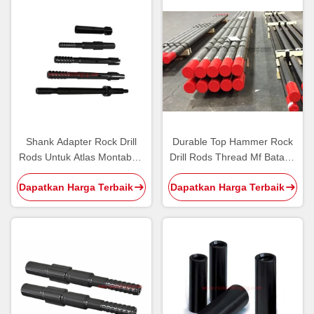
Shank Adapter Rock Drill
Durable Top Hammer Rock
Rods Untuk Atlas Montabert
Drill Rods Thread Mf Batang
Sandvik Drilling Tool
Ekstensi Untuk
Dapatkan Harga Terbaik
Dapatkan Harga Terbaik
Penambangan / Peledakan