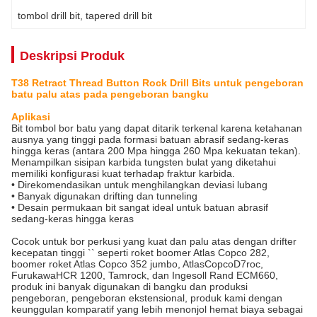
tombol drill bit
, 
tapered drill bit
Deskripsi Produk
T38 Retract Thread Button Rock Drill Bits untuk pengeboran
batu palu atas pada pengeboran bangku
Aplikasi
Bit tombol bor batu yang dapat ditarik terkenal karena ketahanan
ausnya yang tinggi pada formasi batuan abrasif sedang-keras
hingga keras (antara 200 Mpa hingga 260 Mpa kekuatan tekan).
Menampilkan sisipan karbida tungsten bulat yang diketahui
memiliki konfigurasi kuat terhadap fraktur karbida.
• Direkomendasikan untuk menghilangkan deviasi lubang
• Banyak digunakan drifting dan tunneling
• Desain permukaan bit sangat ideal untuk batuan abrasif
sedang-keras hingga keras
Cocok untuk bor perkusi yang kuat dan palu atas dengan drifter
kecepatan tinggi `` seperti roket boomer Atlas Copco 282,
boomer roket Atlas Copco 352 jumbo, AtlasCopcoD7roc,
FurukawaHCR 1200, Tamrock, dan Ingesoll Rand ECM660,
produk ini banyak digunakan di bangku dan produksi
pengeboran, pengeboran ekstensional, produk kami dengan
keunggulan komparatif yang lebih menonjol hemat biaya sebagai