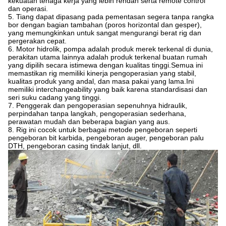
kekuatan tenaga kerja yang lebih rendah serta remote control
dan operasi.
5. Tiang dapat dipasang pada pementasan segera tanpa rangka
bor dengan bagian tambahan (poros horizontal dan gesper),
yang memungkinkan untuk sangat mengurangi berat rig dan
pergerakan cepat.
6. Motor hidrolik, pompa adalah produk merek terkenal di dunia,
perakitan utama lainnya adalah produk terkenal buatan rumah
yang dipilih secara istimewa dengan kualitas tinggi.Semua ini
memastikan rig memiliki kinerja pengoperasian yang stabil,
kualitas produk yang andal, dan masa pakai yang lama.Ini
memiliki interchangeability yang baik karena standardisasi dan
seri suku cadang yang tinggi.
7. Penggerak dan pengoperasian sepenuhnya hidraulik,
perpindahan tanpa langkah, pengoperasian sederhana,
perawatan mudah dan beberapa bagian yang aus.
8. Rig ini cocok untuk berbagai metode pengeboran seperti
pengeboran bit karbida, pengeboran auger, pengeboran palu
DTH, pengeboran casing tindak lanjut, dll.