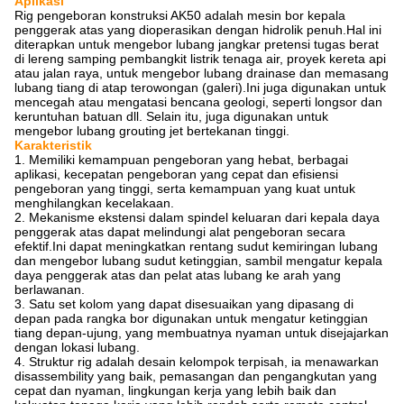
Aplikasi
Rig pengeboran konstruksi AK50 adalah mesin bor kepala
penggerak atas yang dioperasikan dengan hidrolik penuh.Hal ini
diterapkan untuk mengebor lubang jangkar pretensi tugas berat
di lereng samping pembangkit listrik tenaga air, proyek kereta api
atau jalan raya, untuk mengebor lubang drainase dan memasang
lubang tiang di atap terowongan (galeri).Ini juga digunakan untuk
mencegah atau mengatasi bencana geologi, seperti longsor dan
keruntuhan batuan dll. Selain itu, juga digunakan untuk
mengebor lubang grouting jet bertekanan tinggi.
Karakteristik
1. Memiliki kemampuan pengeboran yang hebat, berbagai
aplikasi, kecepatan pengeboran yang cepat dan efisiensi
pengeboran yang tinggi, serta kemampuan yang kuat untuk
menghilangkan kecelakaan.
2. Mekanisme ekstensi dalam spindel keluaran dari kepala daya
penggerak atas dapat melindungi alat pengeboran secara
efektif.Ini dapat meningkatkan rentang sudut kemiringan lubang
dan mengebor lubang sudut ketinggian, sambil mengatur kepala
daya penggerak atas dan pelat atas lubang ke arah yang
berlawanan.
3. Satu set kolom yang dapat disesuaikan yang dipasang di
depan pada rangka bor digunakan untuk mengatur ketinggian
tiang depan-ujung, yang membuatnya nyaman untuk disejajarkan
dengan lokasi lubang.
4. Struktur rig adalah desain kelompok terpisah, ia menawarkan
disassembility yang baik, pemasangan dan pengangkutan yang
cepat dan nyaman, lingkungan kerja yang lebih baik dan