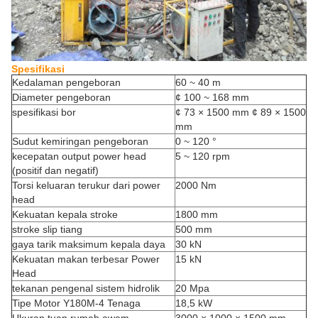
Spesifikasi
Kedalaman pengeboran
60 ~ 40 m
Diameter pengeboran
¢ 100 ~ 168 mm
spesifikasi bor
¢ 73 × 1500 mm ¢ 89 × 1500
mm
Sudut kemiringan pengeboran
0 ~ 120 °
kecepatan output power head
5 ~ 120 rpm
(positif dan negatif)
Torsi keluaran terukur dari power
2000 Nm
head
Kekuatan kepala stroke
1800 mm
stroke slip tiang
500 mm
gaya tarik maksimum kepala daya
30 kN
Kekuatan makan terbesar Power
15 kN
Head
tekanan pengenal sistem hidrolik
20 Mpa
Tipe Motor Y180M-4 Tenaga
18,5 kW