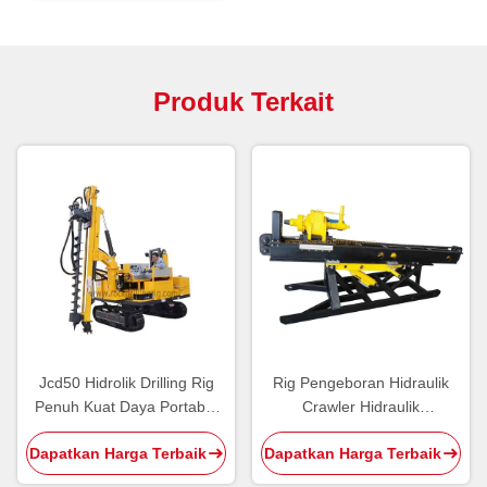
Produk Terkait
Jcd50 Hidrolik Drilling Rig
Rig Pengeboran Hidraulik
Penuh Kuat Daya Portabel
Crawler Hidraulik
Dth Drilling Rig
Pemasangan Depan untuk
Dapatkan Harga Terbaik
Dapatkan Harga Terbaik
Proyek Konservasi Air