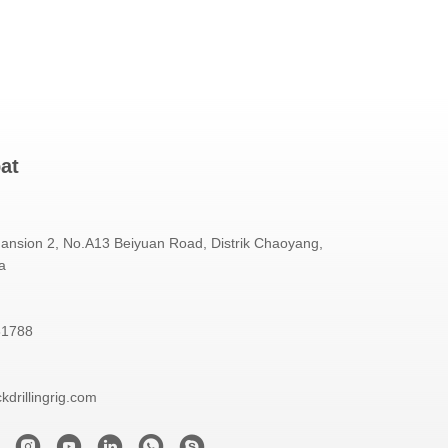
at
nsion 2, No.A13 Beiyuan Road, Distrik Chaoyang,
a
81788
drillingrig.com