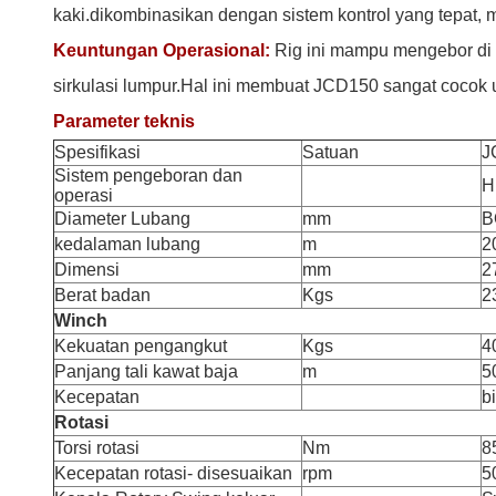
kaki.dikombinasikan dengan sistem kontrol yang tepat, m
Keuntungan Operasional:
Rig ini mampu mengebor di f
sirkulasi lumpur.Hal ini membuat JCD150 sangat cocok 
Parameter teknis
Spesifikasi
Satuan
J
Sistem pengeboran dan
H
operasi
Diameter Lubang
mm
B
kedalaman lubang
m
2
Dimensi
mm
2
Berat badan
Kgs
2
Winch
Kekuatan pengangkut
Kgs
4
Panjang tali kawat baja
m
5
Kecepatan
b
Rotasi
Torsi rotasi
Nm
8
Kecepatan rotasi- disesuaikan
rpm
5