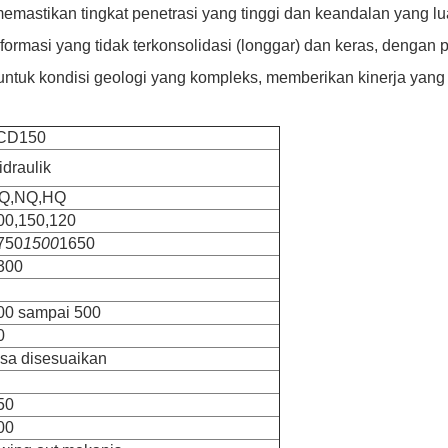
emastikan tingkat penetrasi yang tinggi dan keandalan yang lu
ormasi yang tidak terkonsolidasi (longgar) dan keras, dengan 
untuk kondisi geologi yang kompleks, memberikan kinerja yang 
CD150
idraulik
Q,NQ,HQ
00,150,120
750
1500
1650
300
00 sampai 500
0
isa disesuaikan
50
00