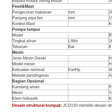
Kepala Rotary Swing keluar
S
Feed&Mast
Pengecoran makanan
mm
2
Panjang pipa bor
mm
1
Kontrol-Mast
K
Pompa lumpur
Model
B
Tingkat aliran
L/Min
1
Tekanan
Bar
8
Mesin
Jenis Mesin Diesel
H
Model mesin
H
Kekuatan nominal
Kw/Hp
4
Metode pendinginan
A
Bagian Opsional
Kandang aman
P
Mesin
Y
Klem hidraulik
K
Desain struktural kompak:
JCD150 memiliki desain str