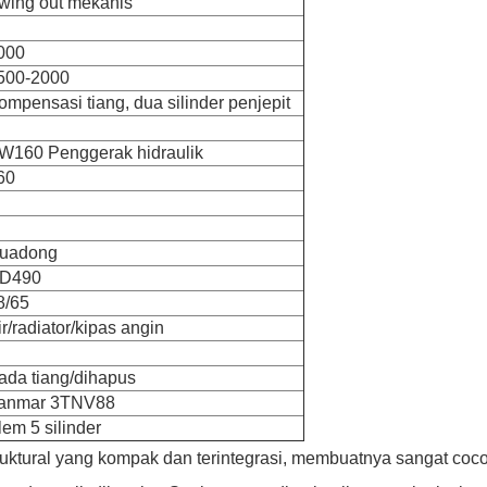
wing out mekanis
000
500-2000
ompensasi tiang, dua silinder penjepit
W160 Penggerak hidraulik
60
uadong
D490
8/65
ir/radiator/kipas angin
ada tiang/dihapus
anmar 3TNV88
lem 5 silinder
uktural yang kompak dan terintegrasi, membuatnya sangat cocok 